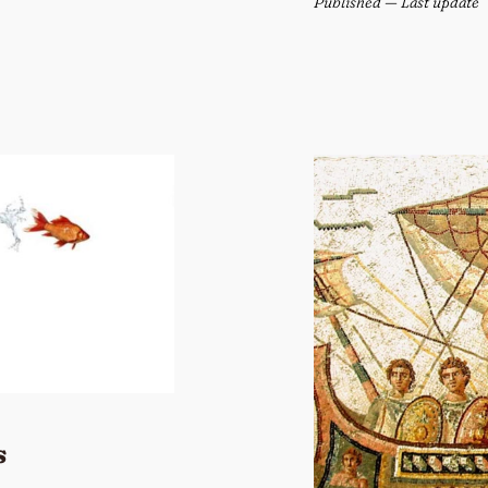
Published
— Last update
s