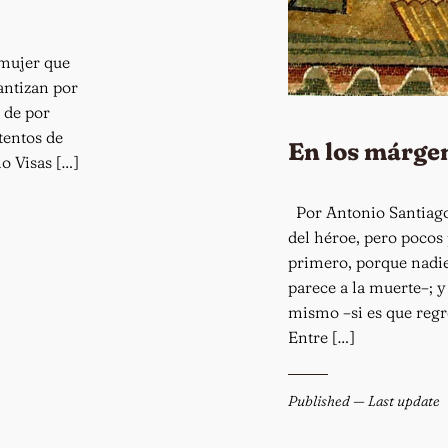
mujer que
rantizan por
 de por
tentos de
En los márge
lo Visas […]
Por Antonio Santiago
del héroe, pero pocos 
primero, porque nadie
parece a la muerte–; 
mismo –si es que regr
Entre […]
Published
— Last update