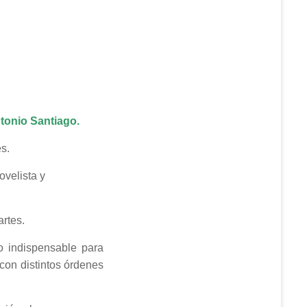
tonio Santiago.
es.
ovelista y
rtes.
o indispensable para
 con distintos órdenes