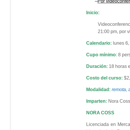
–
Por videoconfe
Inicio:
Videoconferenc
21:00 pm, por v
Calendario:
lunes 6,
C
upo mínimo
:
8 per
Duración
:
18 horas e
Costo
del curso:
$2
Modalidad:
remota
, 
Imparten:
Nora Coss,
NORA COSS
Licenciada en Merc