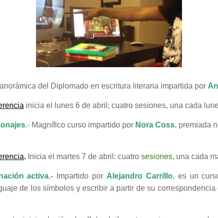
anorámica del Diplomado en escritura literaria impartida por
An
erencia
inicia el lunes 6 de abril; cuatro sesiones, una cada lun
sonajes
.-
Magnífico curso impartido por
Nora Coss
, premiada n
erencia
.
Inicia el martes 7 de abril: cuatro
sesiones,
una cada ma
ación activa
.-
Impartido por
Alejandro Carrillo
, es un curs
guaje de los símbolos y escribir a partir de su correspondencia