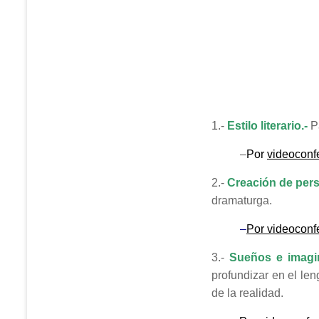
1.-
Estilo literario.-
P
–
Por
videoconf
2.-
Creación de per
dramaturga.
–
Por
videoconf
3.-
Sueños e imagin
profundizar en el len
de la realidad.