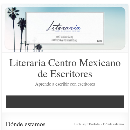
Saltar
al
contenido
Literaria Centro Mexicano
de Escritores
Aprende a escribir con escritores
Menú
Dónde estamos
Estás aquí:
Portada
»
Dónde estamos