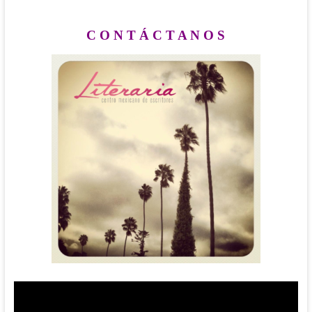
.
C O N T Á C T A N O S