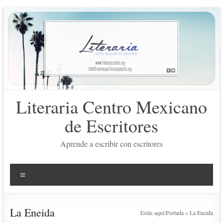
Saltar
al
contenido
Literaria Centro Mexicano
de Escritores
Aprende a escribir con escritores
Menú
La Eneida
Estás aquí:
Portada
»
La Eneida