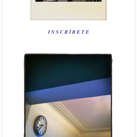
I N S C R Í B E T E