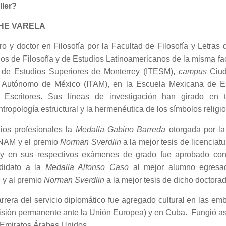
ller?
HE VARELA
ro y doctor en Filosofía por la Facultad de Filosofía y Letra
ios de Filosofía y de Estudios Latinoamericanos de la misma fa
co de Estudios Superiores de Monterrey (ITESM),
campus
Ciud
co Autónomo de México (ITAM), en la Escuela Mexicana de E
e Escritores. Sus líneas de investigación han girado en 
ropología estructural y la hermenéutica de los símbolos religi
ios profesionales la
Medalla Gabino Barreda
otorgada por la
UNAM y el premio
Norman Sverdlin
a la mejor tesis de licenciatu
 y en sus respectivos exámenes de grado fue aprobado con 
didato a la
Medalla Alfonso Caso
al mejor alumno egresad
 y al premio
Norman Sverdlin
a la mejor tesis de dicho doctorad
era del servicio diplomático fue agregado cultural en las e
misión permanente ante la Unión Europea) y en Cuba. Fungió 
 Emiratos Árabes Unidos.