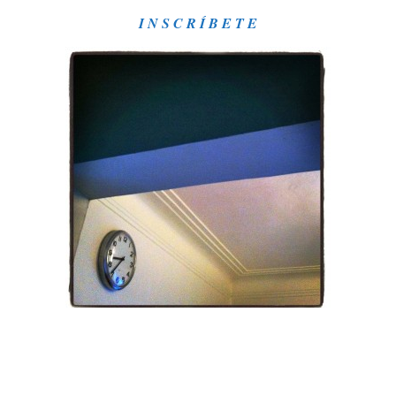
I N S C R Í B E T E