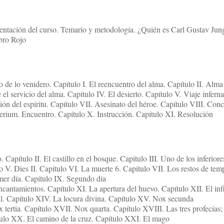
sentación del curso. Temario y metodología. ¿Quién es Carl Gustav Jun
ibro Rojo
 de lo venidero. Capítulo I. El reencuentro del alma. Capítulo II. Alma
 el servicio del alma. Capítulo IV. El desierto. Capítulo V. Viaje infernal
ión del espíritu. Capítulo VII. Asesinato del héroe. Capítulo VIII. Con
erium. Encuentro. Capítulo X. Instrucción. Capítulo XI. Resolución
. Capítulo II. El castillo en el bosque. Capítulo III. Uno de los inferiore
o V. Dies II. Capítulo VI. La muerte 6. Capítulo VII. Los restos de tem
mer día. Capítulo IX. Segundo día
cantamientos. Capítulo XI. La apertura del huevo. Capítulo XII. El infi
ial. Capítulo XIV. La locura divina. Capítulo XV. Nox secunda
tertia. Capítulo XVII. Nox quarta. Capítulo XVIII. Las tres profecías
tulo XX. El camino de la cruz. Capítulo XXI. El mago