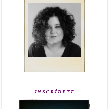
I N S C R Í B E T E