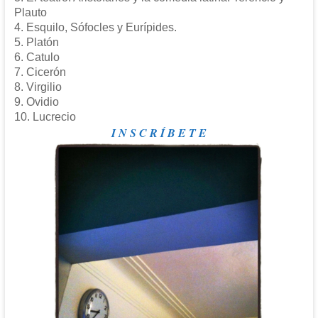
Plauto
4. Esquilo, Sófocles y Eurípides.
5. Platón
6. Catulo
7. Cicerón
8. Virgilio
9. Ovidio
10. Lucrecio
I N S C R Í B E T E