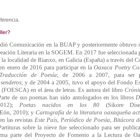
ferencia.
ller?
dió Comunicación en la BUAP y posteriormente obtuvo un
eación Literaria en la SOGEM. En 2017 fue seleccionada p
n la localidad de Rianxo, en Galicia (España) a través del 
en enero de 2016 para participar en la
Oaxaca Poetry Con
 Traducción de Poesía
; de 2006 a 2007, para ser pa
 senderos
; y de 2004 a 2005, tuvo el apoyo del Fondo Est
 (FOESCA) en el área de letras. Es autora del libro
Cróni
Parte de sus poemas han sido antologados en los libros
D
 2012);
Poetas nacidos en los 80
(Sikore Dise
Eón, 2010); y
Cartografía de la literatura oaxaqueña ac
n las revistas
Este País
,
Periódico de Poesía
,
Bitácora d
rtituras sobre la nieve
fue seleccionado para ser public
rma parte del
Proyecto de Fomento a la Lectura de Oa