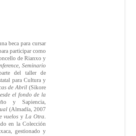
a beca para cursar
ara participar como
Concello de Rianxo y
ference, Seminario
rte del taller de
atal para Cultura y
cas de Abril
(Sikore
esde el fondo de la
ño y Sapiencia,
tual
(Almadía, 2007
e vuelos
y
La Otra
.
ado en la Colección
xaca, gestionado y