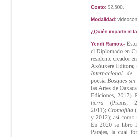
Costo
:
$2,500.
Modalidad
:
videocon
¿Quién imparte el ta
Estu
Yendi Ramos.-
el Diplomado en Cr
residente creador e
Axóuxere Editora; 
Internacional de
poesía
Bosques sin
las Artes de Oaxaca
Ediciones, 2017). 
tierra
(Praxis,
2011);
Cromofilia
(
y 2012); así como e
En 2020 su libro Pa
Parajes, la cual fo