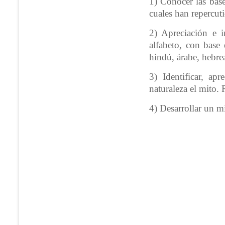
1) Conocer las bases
cuales han repercut
2) Apreciación e in
alfabeto, con base 
hindú, árabe, hebre
3) Identificar, ap
naturaleza el mito. 
4) Desarrollar un mi