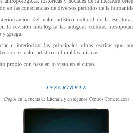
 antropológicas, históricas y sociales de la literatura orien
ido en las consciencias de diversos periodos de la humanid
teriorización del valor artístico cultural de la escritura
en la revisión mitológica las antiguas culturas mesopotám
a y griega.
reciar e interiorizar las principales obras escritas que 
Reconocer valor artístico cultural las mismas.
to propio con base en lo visto en el curso.
I N S C R Í B E T E
(Pagos en la cuenta de Literaria y en algunos Centros Comerciales)