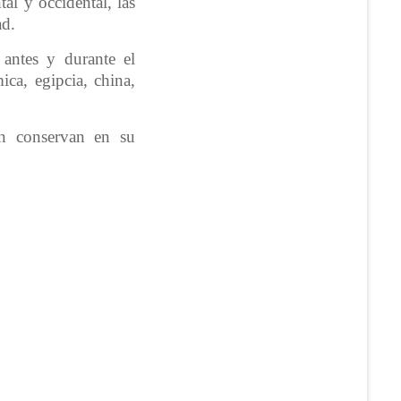
tal y occidental, las
ad.
, antes y durante el
ica, egipcia, china,
aún conservan en su