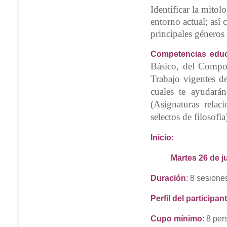
Identificar la mitol
entorno actual; así 
principales géneros l
Competencias educ
Básico, del Compo
Trabajo vigentes d
cuales
t
e ayudarán
(Asignaturas relac
selectos de filosofía
Inicio:
Martes 26 de ju
Duración
:
8 sesiones
Perfil del participan
Cupo mínimo
:
8 per