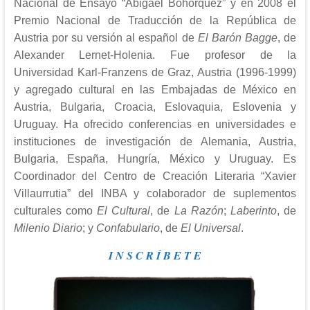
Nacional de Ensayo “Abigael Bohórquez” y en 2008 el
Premio Nacional de Traducción de la República de
Austria por su versión al español de
El Barón Bagge
, de
Alexander Lernet-Holenia. Fue profesor de la
Universidad Karl-Franzens de Graz, Austria (1996-1999)
y agregado cultural en las Embajadas de México en
Austria, Bulgaria, Croacia, Eslovaquia, Eslovenia y
Uruguay. Ha ofrecido conferencias en universidades e
instituciones de investigación de Alemania, Austria,
Bulgaria, España, Hungría, México y Uruguay. Es
Coordinador del Centro de Creación Literaria “Xavier
Villaurrutia” del INBA y colaborador de suplementos
culturales como
El Cultural
, de
La Razón
;
Laberinto
, de
Milenio Diario
; y
Confabulario
, de
El Universal
.
I N S C R Í B E T E