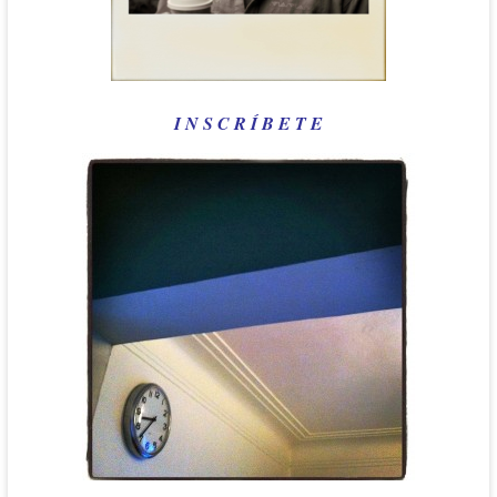
I N S C R Í B E T E